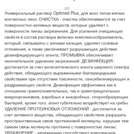
Универсальный раствор Optimed Plus, для всех типов мягких
контактных линз. ОЧИСТКА - очистка обеспечивается за счет
поверхностно-активных веществ, которые удаляют с
поверхности линзы загрязнения. Для усиления очищающих
свойств в состав раствора включен комплексообразователь,
который, связываясь с ионами кальция, удаляет солевые
отложения, а также увеличивает разрушающее действие
дезинфицирующего агента; ПРОМЫВКА обеспечивает
окончательное удаление загрязнений; ДЕЗИНФЕКЦИЯ -
достигается за счет антисептического агента широкого спектра
действия, обладающего выраженными бактерицидными
свойствами при отсутствии токсичности, сенсибилизирующих и
раздражающих свойств. Дезинфекция эффективна как в
отношении грамположительных, так и грамотрицательных
микроорганизмов, аэробных и анаэробных, спорообразующих
бактерий, кроме того, агент губительно воздействует на грибы.
УДАЛЕНИЕ ПРОТЕИНОВЫХ ОТЛОЖЕНИЙ - достигается за
счет активного вещества, обладающего свойством разрушать
пространственные связи протеиновой молекулы, нарушая тем
самым связь молекулы протеина с поверхностью линзы;
УВЛАЖНЕНИЕ - увлажнению способствует комплексное