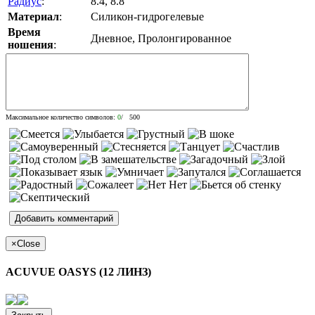
Радиус
:
8.4, 8.8
Материал
:
Силикон-гидрогелевые
Время
Дневное, Пролонгированное
ношения
:
Максимальное количество символов:
0
/ 500
×
Close
ACUVUE OASYS (12 ЛИНЗ)