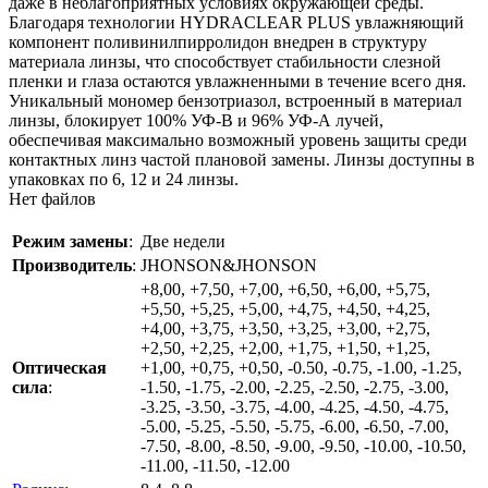
даже в неблагоприятных условиях окружающей среды.
Благодаря технологии HYDRACLEAR PLUS увлажняющий
компонент поливинилпирролидон внедрен в структуру
материала линзы, что способствует стабильности слезной
пленки и глаза остаются увлажненными в течение всего дня.
Уникальный мономер бензотриазол, встроенный в материал
линзы, блокирует 100% УФ-В и 96% УФ-А лучей,
обеспечивая максимально возможный уровень защиты среди
контактных линз частой плановой замены. Линзы доступны в
упаковках по 6, 12 и 24 линзы.
Нет файлов
Режим замены
:
Две недели
Производитель
:
JHONSON&JHONSON
+8,00, +7,50, +7,00, +6,50, +6,00, +5,75,
+5,50, +5,25, +5,00, +4,75, +4,50, +4,25,
+4,00, +3,75, +3,50, +3,25, +3,00, +2,75,
+2,50, +2,25, +2,00, +1,75, +1,50, +1,25,
Оптическая
+1,00, +0,75, +0,50, -0.50, -0.75, -1.00, -1.25,
сила
:
-1.50, -1.75, -2.00, -2.25, -2.50, -2.75, -3.00,
-3.25, -3.50, -3.75, -4.00, -4.25, -4.50, -4.75,
-5.00, -5.25, -5.50, -5.75, -6.00, -6.50, -7.00,
-7.50, -8.00, -8.50, -9.00, -9.50, -10.00, -10.50,
-11.00, -11.50, -12.00