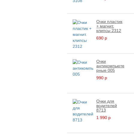
Очки пластик
+ магнит.
клипсы 2312
690
p
Очки
антикомпьюте
рные 005
990
p
Очки для
водителей
8713
1 990
p