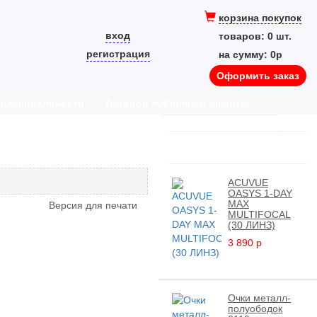
корзина покупок
вход
товаров:
0
шт.
регистрация
на сумму:
0
p
Оформить заказ
фиденциальности
Договор публичной оферты
НОВИНКИ
ACUVUE
OASYS 1-DAY
MAX
Версия для печати
MULTIFOCAL
(30 ЛИНЗ)
3 890
p
Очки металл-
полуободок