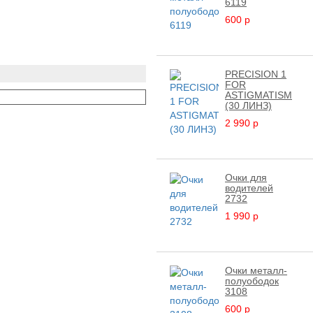
6119
600
p
PRECISION 1
FOR
ASTIGMATISM
(30 ЛИНЗ)
2 990
p
Очки для
водителей
2732
1 990
p
Очки металл-
полуободок
3108
600
p